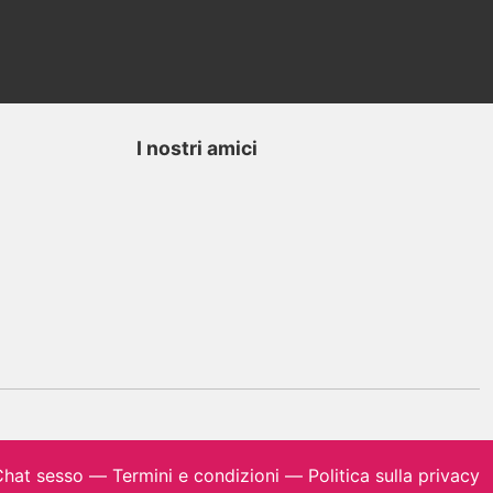
I nostri amici
hat sesso
—
Termini e condizioni
—
Politica sulla privacy