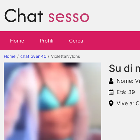
Home
Profili
Cerca
Home
chat over 40
ViolettaNylons
Su di 
Nome: Vi
Età: 39
Vive a: 