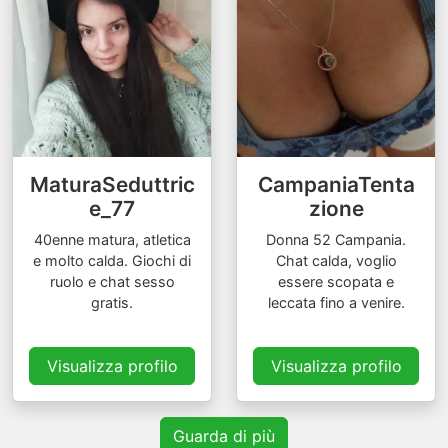
MaturaSeduttric
CampaniaTenta
e_77
zione
40enne matura, atletica
Donna 52 Campania.
e molto calda. Giochi di
Chat calda, voglio
ruolo e chat sesso
essere scopata e
gratis.
leccata fino a venire.
Visualizza profilo
Visualizza profilo
Guarda di più