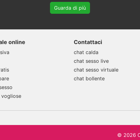
Guarda di più
le online
Contattaci
siva
chat calda
chat sesso live
atis
chat sesso virtuale
pare
chat bollente
 sesso
 vogliose
© 2026 C