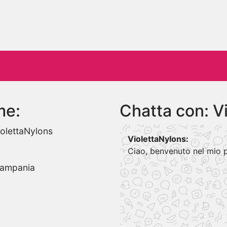
me:
Chatta con: V
olettaNylons
ViolettaNylons:
Ciao, benvenuto nel mio p
Campania