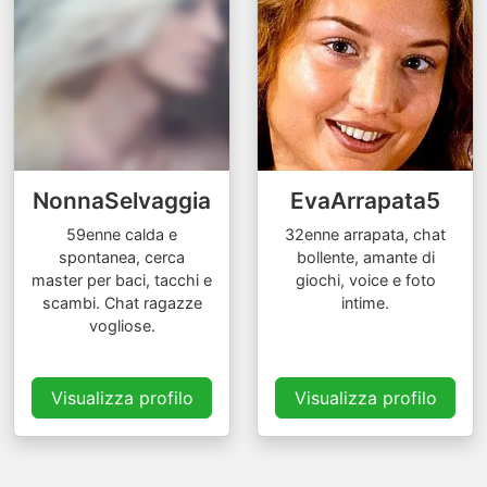
NonnaSelvaggia
EvaArrapata5
59enne calda e
32enne arrapata, chat
spontanea, cerca
bollente, amante di
master per baci, tacchi e
giochi, voice e foto
scambi. Chat ragazze
intime.
vogliose.
Visualizza profilo
Visualizza profilo