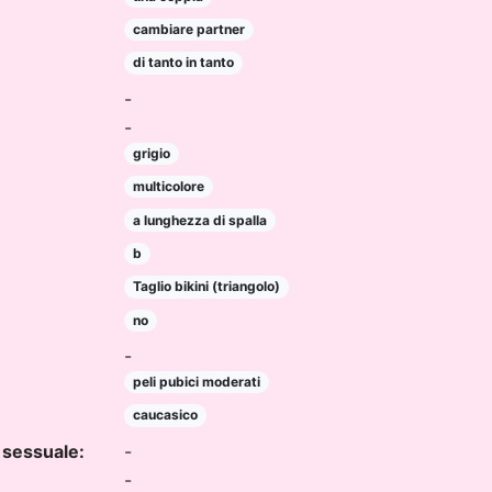
cambiare partner
di tanto in tanto
-
-
grigio
multicolore
a lunghezza di spalla
b
Taglio bikini (triangolo)
no
-
peli pubici moderati
caucasico
 sessuale:
-
-