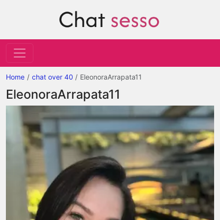
Home
chat over 40
EleonoraArrapata11
EleonoraArrapata11