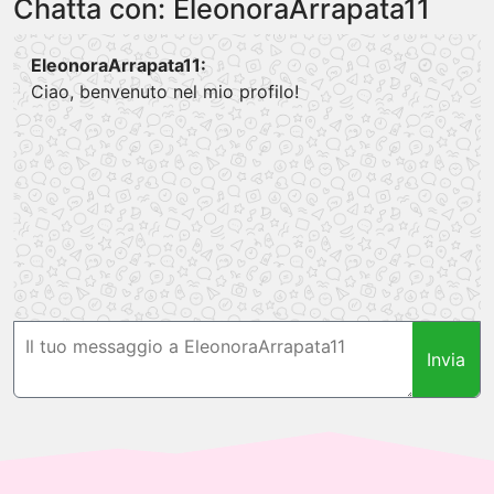
Chatta con: EleonoraArrapata11
EleonoraArrapata11:
Ciao, benvenuto nel mio profilo!
Invia