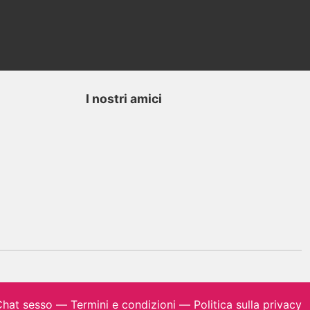
I nostri amici
hat sesso
—
Termini e condizioni
—
Politica sulla privacy