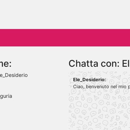
me:
Chatta con: E
e_Desiderio
Ele_Desiderio:
Ciao, benvenuto nel mio p
iguria