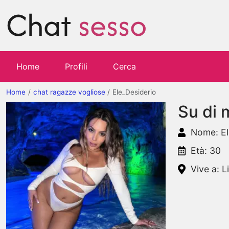
Home
Profili
Cerca
Home
chat ragazze vogliose
Ele_Desiderio
Su di 
Nome: El
Età: 30
Vive a: L