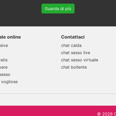
Guarda di più
le online
Contattaci
siva
chat calda
chat sesso live
atis
chat sesso virtuale
pare
chat bollente
 sesso
 vogliose
© 2026 C