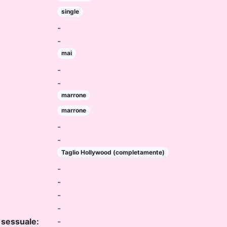
single
-
-
mai
-
-
marrone
marrone
-
-
Taglio Hollywood (completamente)
-
-
-
-
 sessuale:
-