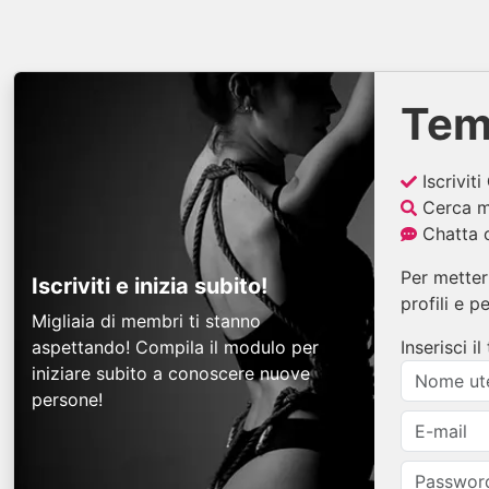
Tem
Iscriviti
Cerca me
Chatta o
Per mettert
Iscriviti e inizia subito!
profili e p
Migliaia di membri ti stanno
aspettando! Compila il modulo per
Inserisci 
iniziare subito a conoscere nuove
persone!