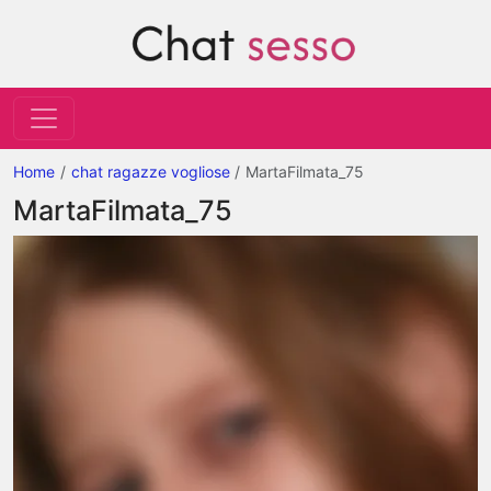
Home
chat ragazze vogliose
MartaFilmata_75
MartaFilmata_75