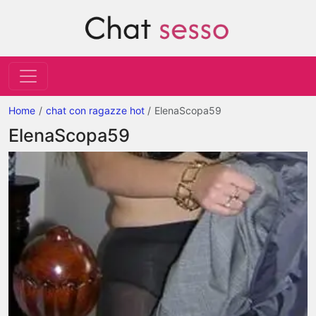
Home
chat con ragazze hot
ElenaScopa59
ElenaScopa59