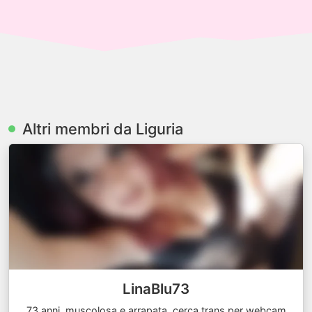
Altri membri da Liguria
LinaBlu73
73 anni, muscolosa e arrapata, cerca trans per webcam